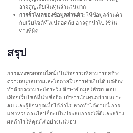
อาจสูญเสียเงินทุนจำนวนมาก
การรั่วไหลของข้อมูลส่วนตัว:
ให้ข้อมูลส่วนตัว
กับเว็บไซต์ที่ไม่ปลอดภัย อาจถูกนำไปใช้ใน
ทางที่ผิด
สรุป
การ
แทงหวยออนไลน์
เป็นกิจกรรมที่สามารถสร้าง
ความสนุกสนานและโอกาสในการทำเงินได้ แต่ต้อง
ทำด้วยความระมัดระวัง ศึกษาข้อมูลให้รอบคอบ
เลือกเว็บไซต์ที่น่าเชื่อถือ บริหารเงินทุนอย่างเหมาะ
สม และรู้จักหยุดเมื่อได้กำไร หากทำได้ตามนี้ การ
แทงหวยออนไลน์ก็จะเป็นประสบการณ์ที่ดีและสร้าง
ผลกำไรให้คุณได้อย่างแน่นอน