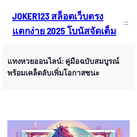
JOKER123 สล็อตเว็บตรง
แตกง่าย 2025 โบนัสจัดเต็ม
แทงหวยออนไลน์: คู่มือฉบับสมบูรณ์
พร้อมเคล็ดลับเพิ่มโอกาสชนะ