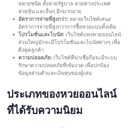
หลายชนิด ทั้งหวยรัฐบาล หวยต่างประเทศ
หวยหุ้น และอื่นๆ อีกมากมาย
อัตราการจ่ายที่สูงกว่า:
หลายเว็บไซต์เสนอ
อัตราการจ่ายที่สูงกว่าการซื้อหวยแบบดั้งเดิม
โปรโมชั่นและโบนัส:
เว็บไซต์แทงหวยออนไลน์
ส่วนใหญ่มักจะมีโปรโมชั่นและโบนัสต่างๆ เพื่อ
ดึงดูดลูกค้า
ความปลอดภัย:
เว็บไซต์ที่น่าเชื่อถือจะมีระบบ
รักษาความปลอดภัยที่เข้มงวด เพื่อปกป้อง
ข้อมูลส่วนตัวและเงินทุนของผู้เล่น
ประเภทของหวยออนไลน์
ที่ได้รับความนิยม